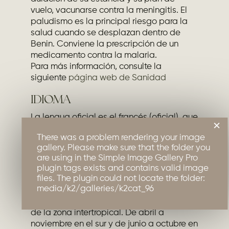
vuelo, vacunarse contra la meningitis. El
paludismo es la principal riesgo para la
salud cuando se desplazan dentro de
Benin. Conviene la prescripción de un
medicamento contra la malaria.
Para más información, consulte la
siguiente
página web de Sanidad
IDIOMA
La lengua oficial es el francés (oficial), que
×
convive con otras como el fon, bariba,
There was a problem rendering your image
yoruba, adja, houeda o fulfulde.
gallery. Please make sure that the folder you
are using in the Simple Image Gallery Pro
CLIMA
plugin tags exists and contains valid image
files. The plugin could not locate the folder:
Su ubicación en latitud (entre los 6 ° 30 ‘y
media/k2/galleries/k2cat_96
12 ° 30′ de latitud norte), Benin pertenece
a la esfera de climas cálidos y húmedos
de la zona intertropical. De abril a
noviembre en el sur y de junio a octubre en