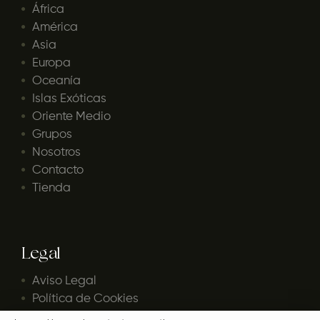
África
América
Asia
Europa
Oceanía
Islas Exóticas
Oriente Medio
Grupos
Nosotros
Contacto
Tienda
Legal
Aviso Legal
Política de Cookies
Política de Privacidad