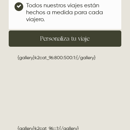
Todos nuestros viajes están
hechos a medida para cada
viajero.
Personaliza tu viaje
{gallery}k2cat_96:800:500:1:{/gallery}
{gallery}k2cat_96:::1:{/gallery}