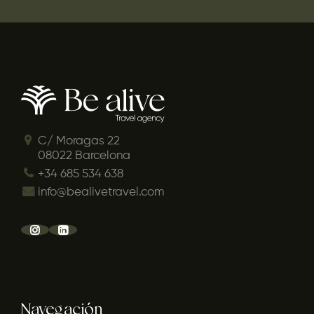
C/ Moragas 22
08022 Barcelona
+34 685 534 638
info@bealivetravel.com
Navegación