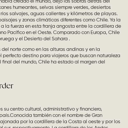
abía creado el mundo, dejó las sobras detrás del
canes humeantes, selvas siempre verdes, desiertos
ríos salvajes, aguas calientes y kilómetros de playas.
isajes y zonas climáticas diferentes como Chile. Ya la
a la fuerza en esta franja angosta entre la cordillera de
céano Pacífico en el Oeste. Comparado con Europa, Chile
oruega y el Desierto del Sahara .
s del norte como en las alturas andinas y en la
l perfecto destino para viajeros que buscan naturaleza
l final del mundo, Chile ha estado al margen del
rder
su centro cultural, administrativo y financiero,
 país.Conocida también con el nombre de Gran
ajonada por la cordillera de la Costa al oeste y por los